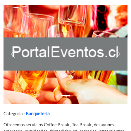
Previous
Next
Categoria :
Banqueteria
Ofrecemos servicios Coffee Break , Tea Break , desayunos
empresas , cumpleaños, despedidas, aniversarios, lanzamientos,