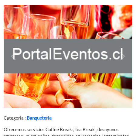
Previous
Next
Categoria :
Banqueteria
Ofrecemos servicios Coffee Break , Tea Break , desayunos
empresas , cumpleaños, despedidas, aniversarios, lanzamientos,