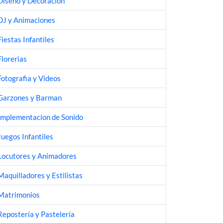
Diseño y Decoración
DJ y Animaciones
Fiestas Infantiles
Florerias
Fotografia y Videos
Garzones y Barman
Implementacion de Sonido
Juegos Infantiles
Locutores y Animadores
Maquilladores y Estilistas
Matrimonios
Repostería y Pastelería