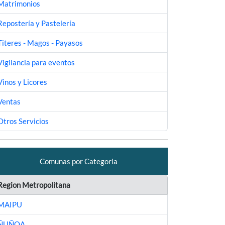
Matrimonios
Repostería y Pastelería
Titeres - Magos - Payasos
Vigilancia para eventos
Vinos y Licores
Ventas
Otros Servicios
Comunas por Categoria
Region Metropolitana
MAIPU
ÑUÑOA