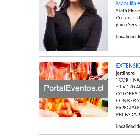
Maquillaj
Steffi Flore
Cotización 
gama Servic
Localidad 
EXTENSI
jardinera
* CORTIN
51 X 170 
COLORES.
CON KERAT
ESPECIAL
PREPARADA
Localidad 