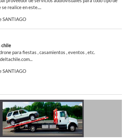
ipal proveedor de servicios audiovisuales para todo tipo de
se realice en este....
de SANTIAGO
 chile
drone para fiestas , casamientos , eventos , etc.
eltachile.com...
de SANTIAGO