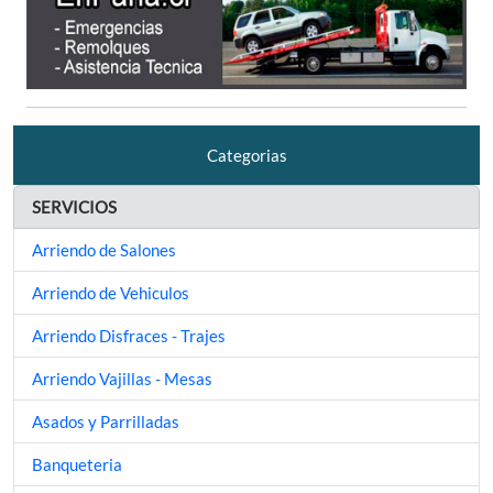
Categorias
SERVICIOS
Arriendo de Salones
Arriendo de Vehiculos
Arriendo Disfraces - Trajes
Arriendo Vajillas - Mesas
Asados y Parrilladas
Banqueteria