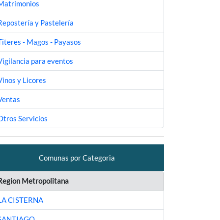
Matrimonios
Repostería y Pastelería
Titeres - Magos - Payasos
Vigilancia para eventos
Vinos y Licores
Ventas
Otros Servicios
Comunas por Categoria
Region Metropolitana
LA CISTERNA
SANTIAGO